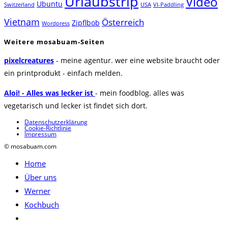
Urlaubstrip
Video
Ubuntu
Switzerland
USA
VI-Paddling
Vietnam
Österreich
Zipflbob
Wordpress
Weitere mosabuam-Seiten
pixelcreatures
- meine agentur. wer eine website braucht oder
ein printprodukt - einfach melden.
Aloi! - Alles was lecker ist
- mein foodblog. alles was
vegetarisch und lecker ist findet sich dort.
Datenschutzerklärung
Cookie-Richtlinie
Impressum
© mosabuam.com
Home
Über uns
Werner
Kochbuch
Website-