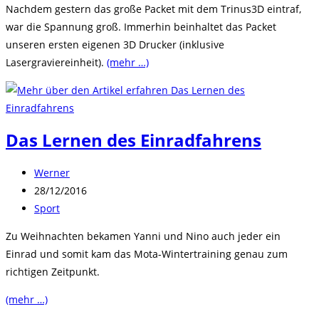
Nachdem gestern das große Packet mit dem Trinus3D eintraf,
war die Spannung groß. Immerhin beinhaltet das Packet
unseren ersten eigenen 3D Drucker (inklusive
Lasergraviereinheit).
(mehr …)
Das Lernen des Einradfahrens
Beitrags-
Werner
Autor:
Beitrag
28/12/2016
veröffentlicht:
Beitrags-
Sport
Kategorie:
Zu Weihnachten bekamen Yanni und Nino auch jeder ein
Einrad und somit kam das Mota-Wintertraining genau zum
richtigen Zeitpunkt.
(mehr …)