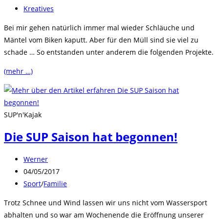
veröffentlicht:
Beitrags-
Kreatives
Kategorie:
Bei mir gehen natürlich immer mal wieder Schläuche und
Mäntel vom Biken kaputt. Aber für den Müll sind sie viel zu
schade … So entstanden unter anderem die folgenden Projekte.
(mehr …)
SUP'n'Kajak
Die SUP Saison hat begonnen!
Beitrags-
Werner
Autor:
Beitrag
04/05/2017
veröffentlicht:
Beitrags-
Sport
/
Familie
Kategorie:
Trotz Schnee und Wind lassen wir uns nicht vom Wassersport
abhalten und so war am Wochenende die Eröffnung unserer