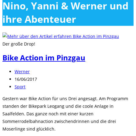
Nino, Yanni & Werner und
close
the
ihre Abenteuer
search
panel.
Der große Drop!
Bike Action im Pinzgau
Beitrags-
Werner
Autor:
Beitrag
16/06/2017
veröffentlicht:
Beitrags-
Sport
Kategorie:
Gestern war Bike Action für uns Drei angesagt. Am Programm
standen der Bikepark Leogang und die coole Anlage in
Saalfelden. Das ganze noch mit einer kurzen
Sommerrodelbahnaction zwischendrinnen und die drei
Moserlinge sind glücklich.