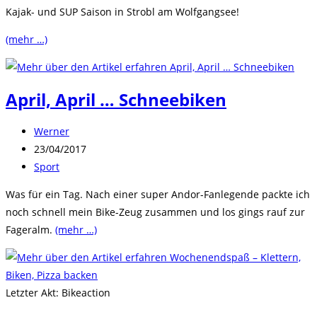
Kajak- und SUP Saison in Strobl am Wolfgangsee!
(mehr …)
April, April … Schneebiken
Beitrags-
Werner
Autor:
Beitrag
23/04/2017
veröffentlicht:
Beitrags-
Sport
Kategorie:
Was für ein Tag. Nach einer super Andor-Fanlegende packte ich
noch schnell mein Bike-Zeug zusammen und los gings rauf zur
Fageralm.
(mehr …)
Letzter Akt: Bikeaction