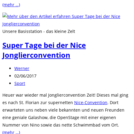
(mehr …)
Unsere Basisstation - das kleine Zelt
Super Tage bei der Nice
Jonglierconvention
Beitrags-
Werner
Autor:
Beitrag
02/06/2017
veröffentlicht:
Beitrags-
Sport
Kategorie:
Heuer war wieder mal Jonglierconvention Zeit! Dieses mal ging
es nach St. Florian zur supernetten
Nice-Convention
. Dort
erwarteten uns neben viele bekannten und neuen Freunden
eine geniale Galashow, die OpenStage mit einer eigenen
Nummer von Nino sowie das nette Schwimmbad vom Ort.
(mehr …)