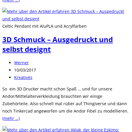
Celtic Pendant mit AluPLA und Acrylfarben
3D Schmuck – Ausgedruckt und
selbst designt
Beitrags-
Werner
Autor:
Beitrag
10/03/2017
veröffentlicht:
Beitrags-
Kreatives
Kategorie:
So ein 3D Drucker macht schon Spaß … und für unsere
Andor/Mittelalterverkleidung brauchten wir einige
Zubehörteile. Also schnell mal rüber auf Thingiverse und dann
noch Tinkercad angeworfen um die Andor Fibel zu modellieren.
(mehr …)