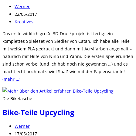
Beitrags-
Werner
Autor:
Beitrag
22/05/2017
veröffentlicht:
Beitrags-
Kreatives
Kategorie:
Das erste wirklich große 3D-Druckprojekt ist fertig: ein
komplettes Spieleset von Siedler von Catan. Ich habe alle Teile
mit weißem PLA gedruckt und dann mit Acrylfarben angemalt –
natürlich mit Hilfe von Nino und Yanni. Die ersten Spielerunden
sind schon vorbei (und ich hab noch nie gewonnen …) und es
macht echt nochmal soviel Spaß wie mit der Papiervariante!
(mehr …)
Die Biketasche
Bike-Teile Upcycling
Beitrags-
Werner
Autor:
Beitrag
17/05/2017