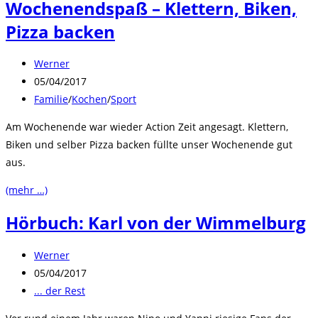
Wochenendspaß – Klettern, Biken,
Pizza backen
Beitrags-
Werner
Autor:
Beitrag
05/04/2017
veröffentlicht:
Beitrags-
Familie
/
Kochen
/
Sport
Kategorie:
Am Wochenende war wieder Action Zeit angesagt. Klettern,
Biken und selber Pizza backen füllte unser Wochenende gut
aus.
(mehr …)
Hörbuch: Karl von der Wimmelburg
Beitrags-
Werner
Autor:
Beitrag
05/04/2017
veröffentlicht:
Beitrags-
... der Rest
Kategorie: