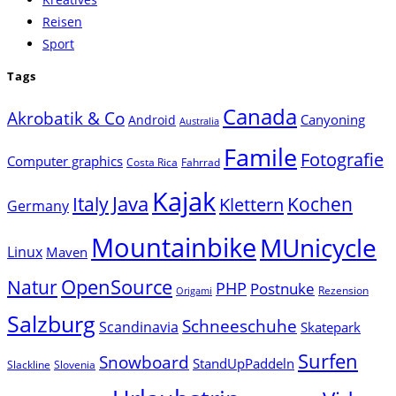
Reisen
Sport
Tags
Canada
Akrobatik & Co
Canyoning
Android
Australia
Famile
Fotografie
Computer graphics
Costa Rica
Fahrrad
Kajak
Java
Italy
Klettern
Kochen
Germany
Mountainbike
MUnicycle
Linux
Maven
Natur
OpenSource
PHP
Postnuke
Rezension
Origami
Salzburg
Schneeschuhe
Scandinavia
Skatepark
Surfen
Snowboard
StandUpPaddeln
Slackline
Slovenia