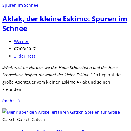
Aklak, der kleine Eskimo: Spuren im
Schnee
Beitrags-
Werner
Autor:
Beitrag
07/03/2017
veröffentlicht:
Beitrags-
... der Rest
Kategorie:
„Weit, weit im Norden, wo das Huhn Schneehuhn und der Hase
Schneehase heißen, da wohnt der kleine Eskimo.“
So beginnt das
große Abenteuer vom kleinen Eskimo Aklak und seinen
Freunden.
(mehr …)
Gatsch Gatsch Gatsch