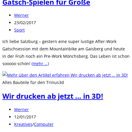
Gatsch-Spielen für Große
Beitrags-
Werner
Autor:
Beitrag
23/02/2017
veröffentlicht:
Beitrags-
Sport
Kategorie:
Ich liebe Salzburg – gestern eine super lustige After-Work
Gatschsession mit dem Mountainbike am Gaisberg und heute
in der Früh noch ein Pre-Work Mönchsberg. Das Leben ist schon
sooooo schön!
(mehr …)
Alles Bauteile für den Trinus3d
Wir drucken ab jetzt … in 3D!
Beitrags-
Werner
Autor:
Beitrag
12/01/2017
veröffentlicht:
Beitrags-
Kreatives
/
Computer
Kategorie: