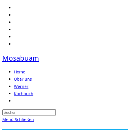
Zum
Inhalt
springen
Mosabuam
Home
Über uns
Werner
Kochbuch
Website-
Suche
Press
umschalten
Escape
Menü
Schließen
to