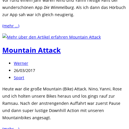
Vor rund einem Jahr waren Nino und Yanni riesige Fans der
wunderschönen App
Die Wimmelburg
. Als ich dann das Hörbuch
zur App sah war ich gleich neugierig.
(mehr …)
Mountain Attack
Beitrags-
Werner
Autor:
Beitrag
26/03/2017
veröffentlicht:
Beitrags-
Sport
Kategorie:
Heute war die große Mountain (Bike) Attack. Nino, Yanni, Rose
und ich holten unsere Bikes heraus und los gings rauf zur
Ramsau. Nach der anstrengenden Auffahrt war zuerst Pause
und dann super lustige Downhill Action mit unseren
Mountainbikes angesagt.
(mehr …)