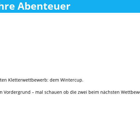
ihre Abenteuer
rsten Kletterwettbewerb: dem Wintercup.
r im Vordergrund – mal schauen ob die zwei beim nächsten Wettbew