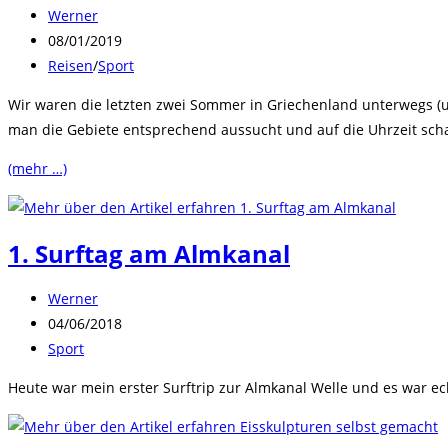
Beitrags-
Werner
Autor:
Beitrag
08/01/2019
veröffentlicht:
Beitrags-
Reisen
/
Sport
Kategorie:
Wir waren die letzten zwei Sommer in Griechenland unterwegs (u
man die Gebiete entsprechend aussucht und auf die Uhrzeit schau
(mehr …)
1. Surftag am Almkanal
Beitrags-
Werner
Autor:
Beitrag
04/06/2018
veröffentlicht:
Beitrags-
Sport
Kategorie:
Heute war mein erster Surftrip zur Almkanal Welle und es war e