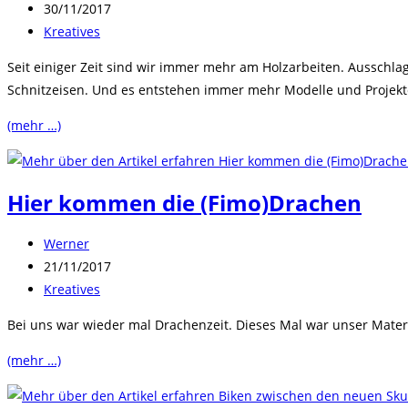
Autor:
Beitrag
30/11/2017
veröffentlicht:
Beitrags-
Kreatives
Kategorie:
Seit einiger Zeit sind wir immer mehr am Holzarbeiten. Aussch
Schnitzeisen. Und es entstehen immer mehr Modelle und Projekt
(mehr …)
Hier kommen die (Fimo)Drachen
Beitrags-
Werner
Autor:
Beitrag
21/11/2017
veröffentlicht:
Beitrags-
Kreatives
Kategorie:
Bei uns war wieder mal Drachenzeit. Dieses Mal war unser Materi
(mehr …)