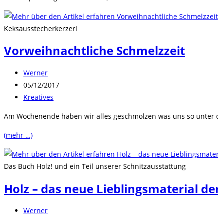
Keksausstecherkerzerl
Vorweihnachtliche Schmelzzeit
Beitrags-
Werner
Autor:
Beitrag
05/12/2017
veröffentlicht:
Beitrags-
Kreatives
Kategorie:
Am Wochenende haben wir alles geschmolzen was uns so unter d
(mehr …)
Das Buch Holz! und ein Teil unserer Schnitzausstattung
Holz – das neue Lieblingsmaterial 
Beitrags-
Werner