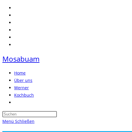
Zum
Inhalt
springen
Mosabuam
Home
Über uns
Werner
Kochbuch
Website-
Suche
Press
umschalten
Escape
Menü
Schließen
to