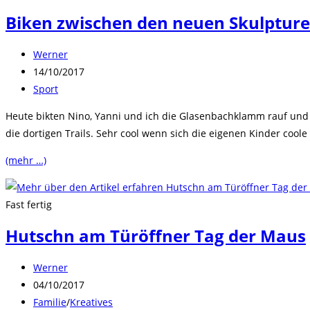
Biken zwischen den neuen Skulptur
Beitrags-
Werner
Autor:
Beitrag
14/10/2017
veröffentlicht:
Beitrags-
Sport
Kategorie:
Heute bikten Nino, Yanni und ich die Glasenbachklamm rauf und
die dortigen Trails. Sehr cool wenn sich die eigenen Kinder coo
(mehr …)
Fast fertig
Hutschn am Türöffner Tag der Maus
Beitrags-
Werner
Autor:
Beitrag
04/10/2017
veröffentlicht:
Beitrags-
Familie
/
Kreatives