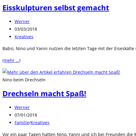
Eisskulpturen selbst gemacht
Beitrags-
Werner
Autor:
Beitrag
03/03/2018
veröffentlicht:
Beitrags-
Kreatives
Kategorie:
Babsi, Nino und Yanni nutzen die letzten Tage mit der Eiseskält
(mehr …)
Nino beim Drechseln
Drechseln macht Spaß!
Beitrags-
Werner
Autor:
Beitrag
07/01/2018
veröffentlicht:
Beitrags-
Familie
/
Kreatives
Kategorie:
Vor ein paar Tagen hatten Nino, Yanni und ich bei Freunden die 