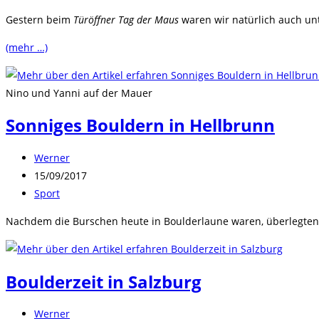
Kategorie:
Gestern beim
Türöffner Tag der Maus
waren wir natürlich auch unt
(mehr …)
Nino und Yanni auf der Mauer
Sonniges Bouldern in Hellbrunn
Beitrags-
Werner
Autor:
Beitrag
15/09/2017
veröffentlicht:
Beitrags-
Sport
Kategorie:
Nachdem die Burschen heute in Boulderlaune waren, überlegten w
Boulderzeit in Salzburg
Beitrags-
Werner