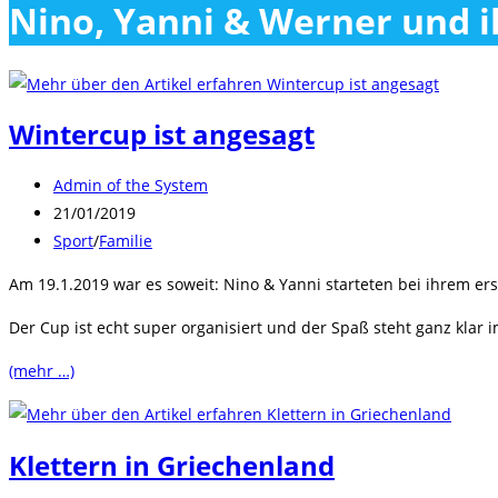
Nino, Yanni & Werner und 
close
the
search
panel.
Wintercup ist angesagt
Beitrags-
Admin of the System
Autor:
Beitrag
21/01/2019
veröffentlicht:
Beitrags-
Sport
/
Familie
Kategorie:
Am 19.1.2019 war es soweit: Nino & Yanni starteten bei ihrem e
Der Cup ist echt super organisiert und der Spaß steht ganz kla
(mehr …)
Klettern in Griechenland