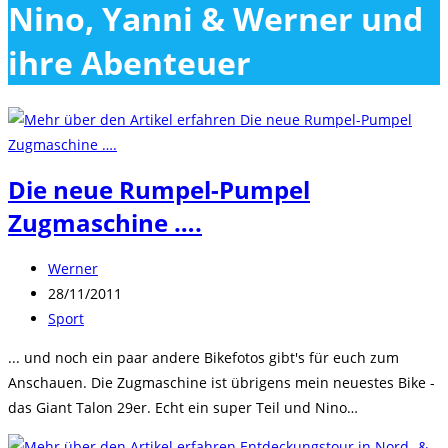
Nino, Yanni & Werner und
close
the
ihre Abenteuer
search
panel.
Die neue Rumpel-Pumpel
Zugmaschine ….
Beitrags-
Werner
Autor:
Beitrag
28/11/2011
veröffentlicht:
Beitrags-
Sport
Kategorie:
... und noch ein paar andere Bikefotos gibt's für euch zum
Anschauen. Die Zugmaschine ist übrigens mein neuestes Bike -
das Giant Talon 29er. Echt ein super Teil und Nino…