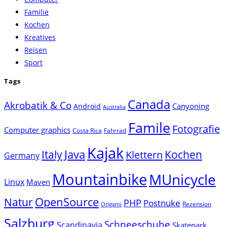
the
Familie
search
Kochen
panel.
Kreatives
Reisen
Sport
Tags
Canada
Akrobatik & Co
Canyoning
Android
Australia
Famile
Fotografie
Computer graphics
Costa Rica
Fahrrad
Kajak
Java
Italy
Klettern
Kochen
Germany
Mountainbike
MUnicycle
Linux
Maven
Natur
OpenSource
PHP
Postnuke
Rezension
Origami
Salzburg
Schneeschuhe
Scandinavia
Skatepark