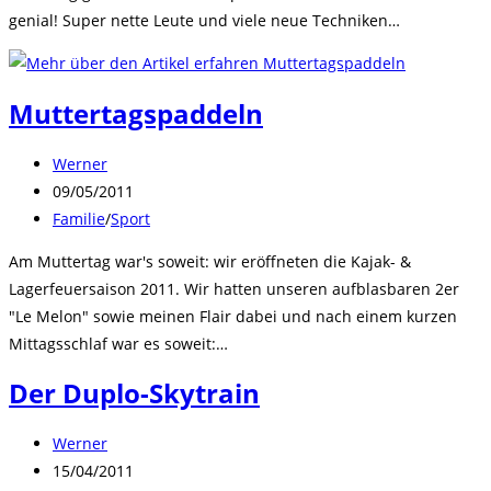
genial! Super nette Leute und viele neue Techniken…
Muttertagspaddeln
Beitrags-
Werner
Autor:
Beitrag
09/05/2011
veröffentlicht:
Beitrags-
Familie
/
Sport
Kategorie:
Am Muttertag war's soweit: wir eröffneten die Kajak- &
Lagerfeuersaison 2011. Wir hatten unseren aufblasbaren 2er
"Le Melon" sowie meinen Flair dabei und nach einem kurzen
Mittagsschlaf war es soweit:…
Der Duplo-Skytrain
Beitrags-
Werner
Autor:
Beitrag
15/04/2011