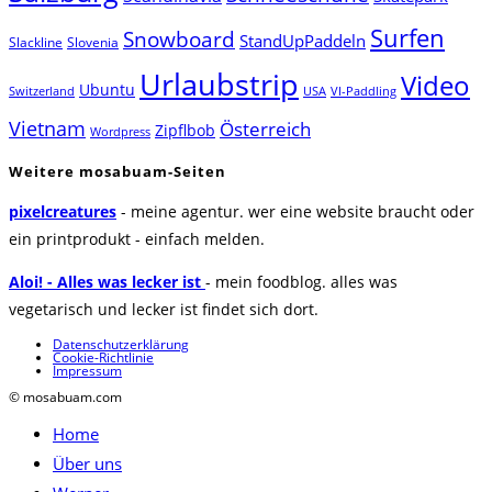
Surfen
Snowboard
StandUpPaddeln
Slackline
Slovenia
Urlaubstrip
Video
Ubuntu
Switzerland
USA
VI-Paddling
Vietnam
Österreich
Zipflbob
Wordpress
Weitere mosabuam-Seiten
pixelcreatures
- meine agentur. wer eine website braucht oder
ein printprodukt - einfach melden.
Aloi! - Alles was lecker ist
- mein foodblog. alles was
vegetarisch und lecker ist findet sich dort.
Datenschutzerklärung
Cookie-Richtlinie
Impressum
© mosabuam.com
Home
Über uns