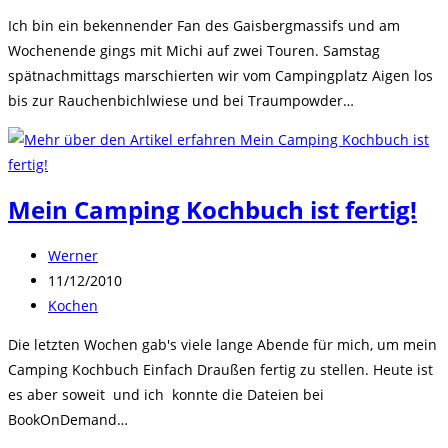
Kategorie:
Ich bin ein bekennender Fan des Gaisbergmassifs und am
Wochenende gings mit Michi auf zwei Touren. Samstag
spätnachmittags marschierten wir vom Campingplatz Aigen los
bis zur Rauchenbichlwiese und bei Traumpowder…
Mein Camping Kochbuch ist fertig!
Beitrags-
Werner
Autor:
Beitrag
11/12/2010
veröffentlicht:
Beitrags-
Kochen
Kategorie:
Die letzten Wochen gab's viele lange Abende für mich, um mein
Camping Kochbuch Einfach Draußen fertig zu stellen. Heute ist
es aber soweit und ich konnte die Dateien bei
BookOnDemand…