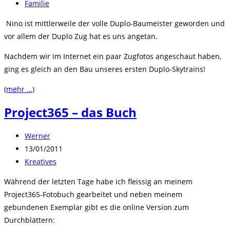
veröffentlicht:
Beitrags-
Familie
Kategorie:
Nino ist mittlerweile der volle Duplo-Baumeister geworden und
vor allem der Duplo Zug hat es uns angetan.
Nachdem wir im Internet ein paar Zugfotos angeschaut haben,
ging es gleich an den Bau unseres ersten Duplo-Skytrains!
(mehr …)
Project365 – das Buch
Beitrags-
Werner
Autor:
Beitrag
13/01/2011
veröffentlicht:
Beitrags-
Kreatives
Kategorie:
Während der letzten Tage habe ich fleissig an meinem
Project365-Fotobuch gearbeitet und neben meinem
gebundenen Exemplar gibt es die online Version zum
Durchblättern: