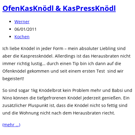
OfenKasKnödl & KasPressKnödl
Beitrags-
Werner
Autor:
Beitrag
06/01/2011
veröffentlicht:
Beitrags-
Kochen
Kategorie:
Ich liebe Knödel in jeder Form – mein absoluter Liebling sind
aber die Kaspressknödel. Allerdings ist das Herausbraten nicht
immer richtig lustig… durch einen Tip bin ich dann auf die
Ofenknödel gekommen und seit einem ersten Test sind wir
begeistert!
So sind sogar 1kg Knödelbrot kein Problem mehr und Babsi und
Nino können die tiefgefrorenen Knödel jederzeit genießen. Ein
zusätzlicher Pluspunkt ist, dass die Knödel nicht so fettig sind
und die Wohnung nicht nach dem Herausbraten riecht.
(mehr …)