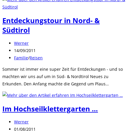
Entdeckungstour in Nord- &
Südtirol
Beitrags-
Werner
Autor:
Beitrag
14/09/2011
veröffentlicht:
Beitrags-
Familie
/
Reisen
Kategorie:
Sommer ist immer eine super Zeit für Entdeckungen - und so
machten wir uns auf um in Süd- & Nordtirol Neues zu
Erkunden. Den Anfang machte die Gegend um Plaus…
Im Hochseilklettergarten …
Beitrags-
Werner
Autor:
Beitrag
01/08/2011