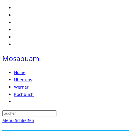
Zum
Inhalt
springen
Mosabuam
Home
Über uns
Werner
Kochbuch
Website-
Suche
Press
umschalten
Escape
Menü
Schließen
to