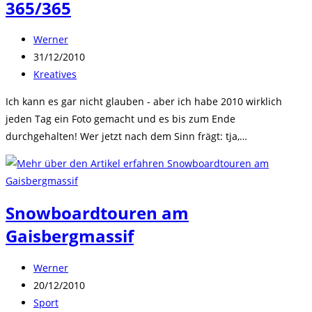
365/365
Beitrags-
Werner
Autor:
Beitrag
31/12/2010
veröffentlicht:
Beitrags-
Kreatives
Kategorie:
Ich kann es gar nicht glauben - aber ich habe 2010 wirklich
jeden Tag ein Foto gemacht und es bis zum Ende
durchgehalten! Wer jetzt nach dem Sinn frägt: tja,…
Snowboardtouren am
Gaisbergmassif
Beitrags-
Werner
Autor:
Beitrag
20/12/2010
veröffentlicht:
Beitrags-
Sport