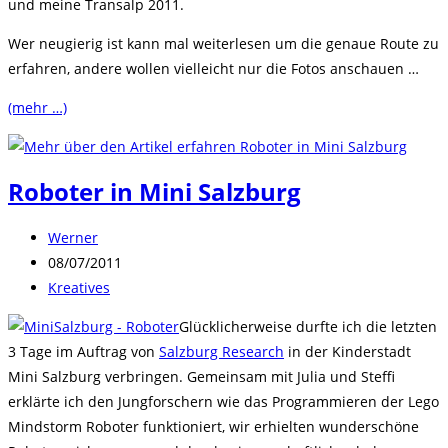
und meine Transalp 2011.
Wer neugierig ist kann mal weiterlesen um die genaue Route zu
erfahren, andere wollen vielleicht nur die Fotos anschauen …
(mehr …)
Roboter in Mini Salzburg
Beitrags-
Werner
Autor:
Beitrag
08/07/2011
veröffentlicht:
Beitrags-
Kreatives
Kategorie:
Glücklicherweise durfte ich die letzten
3 Tage im Auftrag von
Salzburg Research
in der Kinderstadt
Mini Salzburg verbringen. Gemeinsam mit Julia und Steffi
erklärte ich den Jungforschern wie das Programmieren der Lego
Mindstorm Roboter funktioniert, wir erhielten wunderschöne