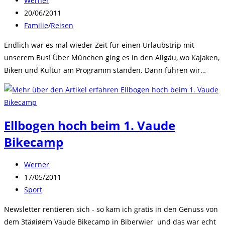
Werner
Autor:
Beitrag
20/06/2011
veröffentlicht:
Beitrags-
Familie
/
Reisen
Kategorie:
Endlich war es mal wieder Zeit für einen Urlaubstrip mit
unserem Bus! Über München ging es in den Allgäu, wo Kajaken,
Biken und Kultur am Programm standen. Dann fuhren wir…
Ellbogen hoch beim 1. Vaude
Bikecamp
Beitrags-
Werner
Autor:
Beitrag
17/05/2011
veröffentlicht:
Beitrags-
Sport
Kategorie:
Newsletter rentieren sich - so kam ich gratis in den Genuss von
dem 3tägigem Vaude Bikecamp in Biberwier und das war echt