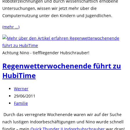
Roboterzeichnungen und durch wissenschaftlich erhobene
Untersuchungen, wissen wir jetzt mehr über die
Computernutzung unter den Kindern und Jugendlichen.
(mehr …)
Achtung Nino - tieffliegender Hubschrauber!
Regenwetterwochenende führt zu
HubiTime
Beitrags-
Werner
Autor:
Beitrag
29/06/2011
veröffentlicht:
Beitrags-
Familie
Kategorie:
Durch das verregnete Wochenende waren wir auf der Suche
nach lustigen Indoorbeschäftigungen und Nino wurde schnell
fündig – mein
Quick Thunder II Indoorhubschrauber
war dran!