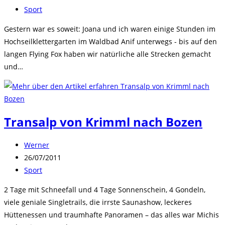
veröffentlicht:
Beitrags-
Sport
Kategorie:
Gestern war es soweit: Joana und ich waren einige Stunden im
Hochseilklettergarten im Waldbad Anif unterwegs - bis auf den
langen Flying Fox haben wir natürliche alle Strecken gemacht
und…
Transalp von Krimml nach Bozen
Beitrags-
Werner
Autor:
Beitrag
26/07/2011
veröffentlicht:
Beitrags-
Sport
Kategorie:
2 Tage mit Schneefall und 4 Tage Sonnenschein, 4 Gondeln,
viele geniale Singletrails, die irrste Saunashow, leckeres
Hüttenessen und traumhafte Panoramen – das alles war Michis