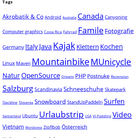
Tags
Canada
Akrobatik & Co
Canyoning
Android
Australia
Famile
Fotografie
Computer graphics
Costa Rica
Fahrrad
Kajak
Java
Italy
Klettern
Kochen
Germany
Mountainbike
MUnicycle
Linux
Maven
Natur
OpenSource
PHP
Postnuke
Rezension
Origami
Salzburg
Schneeschuhe
Scandinavia
Skatepark
Surfen
Snowboard
StandUpPaddeln
Slackline
Slovenia
Urlaubstrip
Video
Ubuntu
Switzerland
USA
VI-Paddling
Vietnam
Österreich
Zipflbob
Wordpress