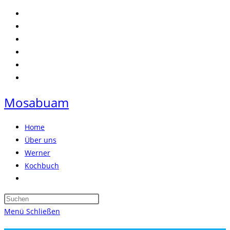
Zum
Inhalt
springen
Mosabuam
Home
Über uns
Werner
Kochbuch
Website-
Suche
Press
umschalten
Escape
Menü
Schließen
to