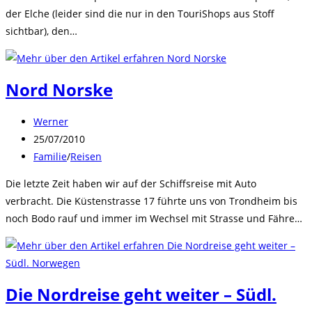
der Elche (leider sind die nur in den TouriShops aus Stoff
sichtbar), den…
Nord Norske
Beitrags-
Werner
Autor:
Beitrag
25/07/2010
veröffentlicht:
Beitrags-
Familie
/
Reisen
Kategorie:
Die letzte Zeit haben wir auf der Schiffsreise mit Auto
verbracht. Die Küstenstrasse 17 führte uns von Trondheim bis
noch Bodo rauf und immer im Wechsel mit Strasse und Fähre…
Die Nordreise geht weiter – Südl.