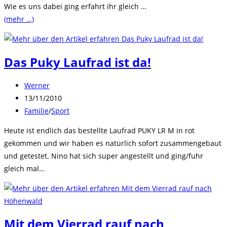
Wie es uns dabei ging erfahrt ihr gleich …
(mehr …)
Das Puky Laufrad ist da!
Beitrags-
Werner
Autor:
Beitrag
13/11/2010
veröffentlicht:
Beitrags-
Familie
/
Sport
Kategorie:
Heute ist endlich das bestellte Laufrad PUKY LR M in rot
gekommen und wir haben es natürlich sofort zusammengebaut
und getestet. Nino hat sich super angestellt und ging/fuhr
gleich mal…
Mit dem Vierrad rauf nach