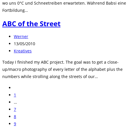
wo uns 0°C und Schneetreiben erwarteten. Während Babsi eine
Fortbildung…
ABC of the Street
Beitrags-
Werner
Autor:
Beitrag
13/05/2010
veröffentlicht:
Beitrags-
Kreatives
Kategorie:
Today I finished my ABC project. The goal was to get a close-
up/macro photography of every letter of the alphabet plus the
numbers while strolling along the streets of our…
Zur
vorherigen
1
Seite
…
7
8
9