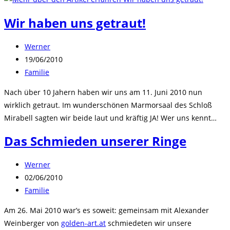
Wir haben uns getraut!
Beitrags-
Werner
Autor:
Beitrag
19/06/2010
veröffentlicht:
Beitrags-
Familie
Kategorie:
Nach über 10 Jahern haben wir uns am 11. Juni 2010 nun
wirklich getraut. Im wunderschönen Marmorsaal des Schloß
Mirabell sagten wir beide laut und kräftig JA! Wer uns kennt…
Das Schmieden unserer Ringe
Beitrags-
Werner
Autor:
Beitrag
02/06/2010
veröffentlicht:
Beitrags-
Familie
Kategorie:
Am 26. Mai 2010 war’s es soweit: gemeinsam mit Alexander
Weinberger von
golden-art.at
schmiedeten wir unsere