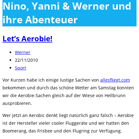
Nino, Yanni & Werner und
close
the
ihre Abenteuer
search
panel.
Let’s Aerobie!
Beitrags-
Werner
Autor:
Beitrag
22/11/2010
veröffentlicht:
Beitrags-
Sport
Kategorie:
Vor Kurzen habe ich einige lustige Sachen von
allesfliegt.com
bekommen und durch das schöne Wetter am Samstag konnten
wir die Aerobie-Sachen gleich auf der Wiese von Hellbrunn
ausprobieren.
Wer jetzt an Aerobic denkt liegt natürlich ganz falsch – Aerobie
ist der Hersteller vieler cooler Fluggeräte und wir hatten den
Boomerang, das Frisbee und den Flugring zur Verfügung.