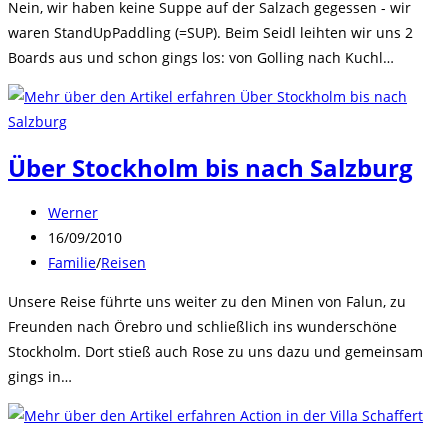
Nein, wir haben keine Suppe auf der Salzach gegessen - wir
waren StandUpPaddling (=SUP). Beim Seidl leihten wir uns 2
Boards aus und schon gings los: von Golling nach Kuchl…
Über Stockholm bis nach Salzburg
Beitrags-
Werner
Autor:
Beitrag
16/09/2010
veröffentlicht:
Beitrags-
Familie
/
Reisen
Kategorie:
Unsere Reise führte uns weiter zu den Minen von Falun, zu
Freunden nach Örebro und schließlich ins wunderschöne
Stockholm. Dort stieß auch Rose zu uns dazu und gemeinsam
gings in…