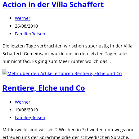
Action in der Villa Schaffert
Beitrags-
Werner
Autor:
Beitrag
26/08/2010
veröffentlicht:
Beitrags-
Familie
/
Reisen
Kategorie:
Die letzten Tage verbrachten wir schon superlustig in der Villa
Schaffert. Gemeinsam wurde uns in den letzten Tagen alles
nur nicht fad. Es ging zum Meer runter wo ich das…
Rentiere, Elche und Co
Beitrags-
Werner
Autor:
Beitrag
10/08/2010
veröffentlicht:
Beitrags-
Familie
/
Reisen
Kategorie:
Mittlerweile sind wir seit 2 Wochen in Schweden untewegs und
erfreuen uns der Sprachmelodie der schwedischen Sprache,