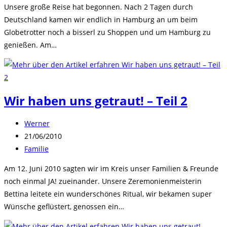
Unsere große Reise hat begonnen. Nach 2 Tagen durch
Deutschland kamen wir endlich in Hamburg an um beim
Globetrotter noch a bisserl zu Shoppen und um Hamburg zu
genießen. Am…
Wir haben uns getraut! – Teil 2
Beitrags-
Werner
Autor:
Beitrag
21/06/2010
veröffentlicht:
Beitrags-
Familie
Kategorie:
Am 12. Juni 2010 sagten wir im Kreis unser Familien & Freunde
noch einmal JA! zueinander. Unsere Zeremonienmeisterin
Bettina leitete ein wunderschönes Ritual, wir bekamen super
Wünsche geflüstert, genossen ein…