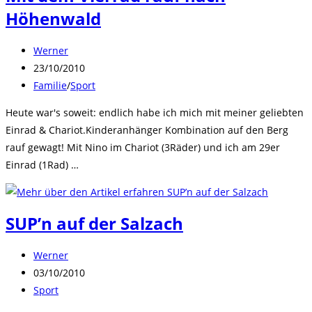
Höhenwald
Beitrags-
Werner
Autor:
Beitrag
23/10/2010
veröffentlicht:
Beitrags-
Familie
/
Sport
Kategorie:
Heute war's soweit: endlich habe ich mich mit meiner geliebten
Einrad & Chariot.Kinderanhänger Kombination auf den Berg
rauf gewagt! Mit Nino im Chariot (3Räder) und ich am 29er
Einrad (1Rad) …
SUP’n auf der Salzach
Beitrags-
Werner
Autor:
Beitrag
03/10/2010
veröffentlicht:
Beitrags-
Sport
Kategorie: