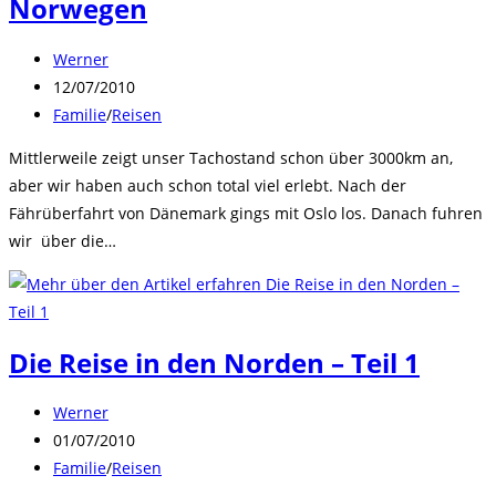
Norwegen
Beitrags-
Werner
Autor:
Beitrag
12/07/2010
veröffentlicht:
Beitrags-
Familie
/
Reisen
Kategorie:
Mittlerweile zeigt unser Tachostand schon über 3000km an,
aber wir haben auch schon total viel erlebt. Nach der
Fährüberfahrt von Dänemark gings mit Oslo los. Danach fuhren
wir über die…
Die Reise in den Norden – Teil 1
Beitrags-
Werner
Autor:
Beitrag
01/07/2010
veröffentlicht:
Beitrags-
Familie
/
Reisen
Kategorie: