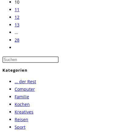
10
11
12
13
…
28
Zur
nächsten
Press
Seite
Escape
Kategorien
to
… der Rest
close
Computer
the
Familie
search
Kochen
panel.
Kreatives
Reisen
Sport