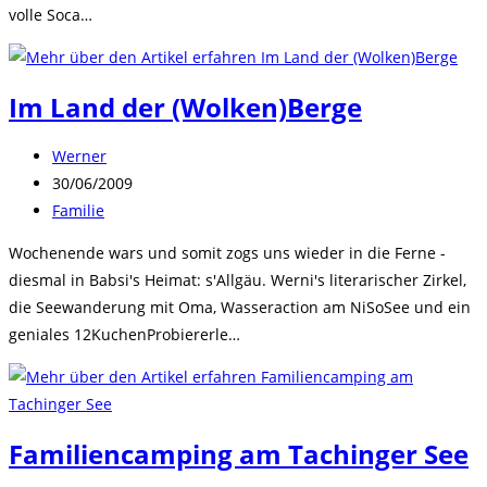
volle Soca…
Im Land der (Wolken)Berge
Beitrags-
Werner
Autor:
Beitrag
30/06/2009
veröffentlicht:
Beitrags-
Familie
Kategorie:
Wochenende wars und somit zogs uns wieder in die Ferne -
diesmal in Babsi's Heimat: s'Allgäu. Werni's literarischer Zirkel,
die Seewanderung mit Oma, Wasseraction am NiSoSee und ein
geniales 12KuchenProbiererle…
Familiencamping am Tachinger See