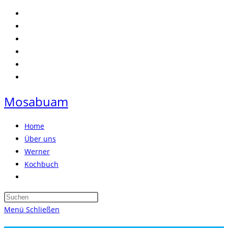
Zum
Inhalt
springen
Mosabuam
Home
Über uns
Werner
Kochbuch
Website-
Suche
Press
umschalten
Escape
Menü
Schließen
to