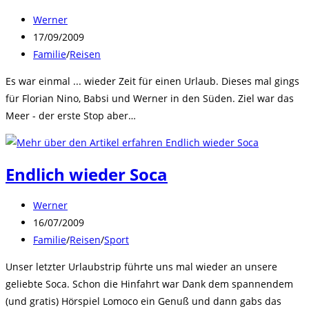
Beitrags-
Werner
Autor:
Beitrag
17/09/2009
veröffentlicht:
Beitrags-
Familie
/
Reisen
Kategorie:
Es war einmal ... wieder Zeit für einen Urlaub. Dieses mal gings
für Florian Nino, Babsi und Werner in den Süden. Ziel war das
Meer - der erste Stop aber…
Endlich wieder Soca
Beitrags-
Werner
Autor:
Beitrag
16/07/2009
veröffentlicht:
Beitrags-
Familie
/
Reisen
/
Sport
Kategorie:
Unser letzter Urlaubstrip führte uns mal wieder an unsere
geliebte Soca. Schon die Hinfahrt war Dank dem spannendem
(und gratis) Hörspiel Lomoco ein Genuß und dann gabs das