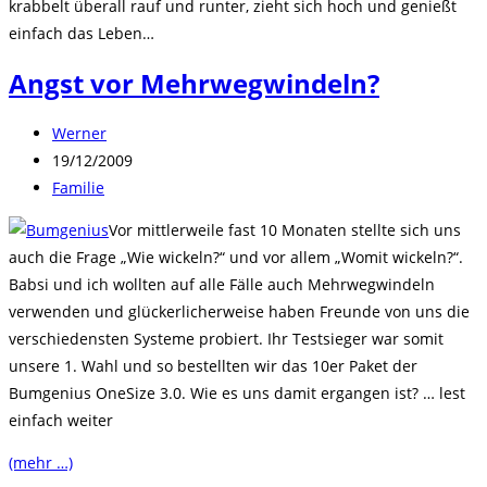
krabbelt überall rauf und runter, zieht sich hoch und genießt
einfach das Leben…
Angst vor Mehrwegwindeln?
Beitrags-
Werner
Autor:
Beitrag
19/12/2009
veröffentlicht:
Beitrags-
Familie
Kategorie:
Vor mittlerweile fast 10 Monaten stellte sich uns
auch die Frage „Wie wickeln?“ und vor allem „Womit wickeln?“.
Babsi und ich wollten auf alle Fälle auch Mehrwegwindeln
verwenden und glückerlicherweise haben Freunde von uns die
verschiedensten Systeme probiert. Ihr Testsieger war somit
unsere 1. Wahl und so bestellten wir das 10er Paket der
Bumgenius OneSize 3.0. Wie es uns damit ergangen ist? … lest
einfach weiter
(mehr …)