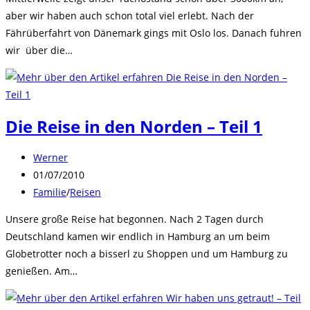
aber wir haben auch schon total viel erlebt. Nach der
Fährüberfahrt von Dänemark gings mit Oslo los. Danach fuhren
wir über die…
Die Reise in den Norden – Teil 1
Beitrags-
Werner
Autor:
Beitrag
01/07/2010
veröffentlicht:
Beitrags-
Familie
/
Reisen
Kategorie:
Unsere große Reise hat begonnen. Nach 2 Tagen durch
Deutschland kamen wir endlich in Hamburg an um beim
Globetrotter noch a bisserl zu Shoppen und um Hamburg zu
genießen. Am…