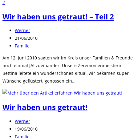
Wir haben uns getraut! – Teil 2
Beitrags-
Werner
Autor:
Beitrag
21/06/2010
veröffentlicht:
Beitrags-
Familie
Kategorie:
Am 12. Juni 2010 sagten wir im Kreis unser Familien & Freunde
noch einmal JA! zueinander. Unsere Zeremonienmeisterin
Bettina leitete ein wunderschönes Ritual, wir bekamen super
Wünsche geflüstert, genossen ein…
Wir haben uns getraut!
Beitrags-
Werner
Autor:
Beitrag
19/06/2010
veröffentlicht:
Beitrags-
Familie