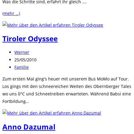
Was die Schritte sind, erfahrt ihr gleich ….
(mehr …)
Tiroler Odyssee
Beitrags-
Werner
Autor:
Beitrag
25/05/2010
veröffentlicht:
Beitrags-
Familie
Kategorie:
Zum ersten Mal ging's heuer mit unserem Bus MoMo auf Tour.
Los gings mit den schneereichen Weiten des Obernberger Tales
wo uns 0°C und Schneetreiben erwarteten. Während Babsi eine
Fortbildung…
Anno Dazumal