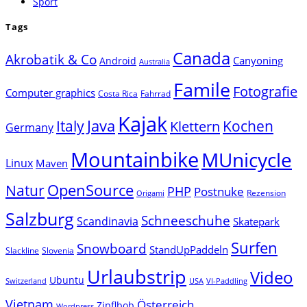
Sport
Tags
Canada
Akrobatik & Co
Canyoning
Android
Australia
Famile
Fotografie
Computer graphics
Costa Rica
Fahrrad
Kajak
Java
Italy
Klettern
Kochen
Germany
Mountainbike
MUnicycle
Linux
Maven
Natur
OpenSource
PHP
Postnuke
Rezension
Origami
Salzburg
Schneeschuhe
Scandinavia
Skatepark
Surfen
Snowboard
StandUpPaddeln
Slackline
Slovenia
Urlaubstrip
Video
Ubuntu
Switzerland
USA
VI-Paddling
Vietnam
Österreich
Zipflbob
Wordpress