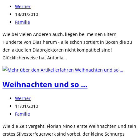
Beitrags-
Werner
Autor:
Beitrag
18/01/2010
veröffentlicht:
Beitrags-
Familie
Kategorie:
Wie bei vielen Anderen auch, liegen bei meinen Eltern
Hunderte von Dias herum - alle schön sortiert in Boxen die zu
den aktuellen Diaprojektoren nicht kompatibel sind!
Glücklicherweise hat Antonia…
Weihnachten und so …
Beitrags-
Werner
Autor:
Beitrag
11/01/2010
veröffentlicht:
Beitrags-
Familie
Kategorie:
Wie die Zeit vergeht. Florian Nino's erste Weihnachten und sein
erstes Silvesterfeuerwerk sind vorbei, der kleine Schnurps