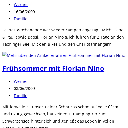
Beitrags-
Werner
Autor:
Beitrag
16/06/2009
veröffentlicht:
Beitrags-
Familie
Kategorie:
Letztes Wochenende war wieder campen angesagt. Michi, Gina
& Paul sowie Babsi, Florian Nino & ich fuhren für 2 Tage an den
Tachinger See. Mit den Bikes und den Chariotanhängern…
Frühsommer mit Florian Nino
Beitrags-
Werner
Autor:
Beitrag
08/06/2009
veröffentlicht:
Beitrags-
Familie
Kategorie:
Mittlerweile ist unser kleiner Schnurps schon auf volle 62cm
und 6200g gewachsen, hat seinen 1. Campingtrip zum
Schwarzensee hinter sich und genießt das Leben in vollen