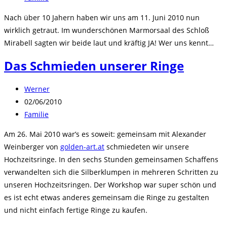
Kategorie:
Nach über 10 Jahern haben wir uns am 11. Juni 2010 nun
wirklich getraut. Im wunderschönen Marmorsaal des Schloß
Mirabell sagten wir beide laut und kräftig JA! Wer uns kennt…
Das Schmieden unserer Ringe
Beitrags-
Werner
Autor:
Beitrag
02/06/2010
veröffentlicht:
Beitrags-
Familie
Kategorie:
Am 26. Mai 2010 war’s es soweit: gemeinsam mit Alexander
Weinberger von
golden-art.at
schmiedeten wir unsere
Hochzeitsringe. In den sechs Stunden gemeinsamen Schaffens
verwandelten sich die Silberklumpen in mehreren Schritten zu
unseren Hochzeitsringen. Der Workshop war super schön und
es ist echt etwas anderes gemeinsam die Ringe zu gestalten
und nicht einfach fertige Ringe zu kaufen.